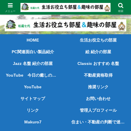
長く続けてきた経験と実績をもとに、喜ばれ、お役に立てる情報を発信しま
す。
メニュー
検索
HOME
生活お役立ちの部屋
PC関連面白い製品紹介
絵 紹介の部屋
Jazz 名盤 紹介の部屋
Classic おすすめ 名盤
YouTube 今日の癒しの動画
不動産資格取得
YouTube
推奨リンク
サイトマップ
お問い合わせ
リンク
管理人プロフィール
Makuro7
住まい・不動産の判断で迷っている方へ ― 売られずに、考えを整理したい方のために ―