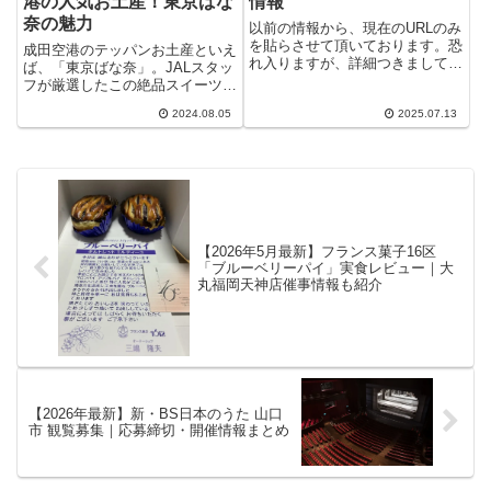
港の人気お土産！東京ばな
情報
奈の魅力
以前の情報から、現在のURLのみ
を貼らさせて頂いております。恐
成田空港のテッパンお土産といえ
れ入りますが、詳細つきましては
ば、「東京ばな奈」。JALスタッ
CALENDAR イベントカレンダ
フが厳選したこの絶品スイーツ
ー及び以下をクリックしてご確認
は、国内外のお客様に愛され続け
ください。 2025年7月13日
2024.08.05
2025.07.13
ています。本記事では、東京ばな
奈の魅力を徹底解説し、成田空港
で買えるおすすめ商品
【2026年5月最新】フランス菓子16区
「ブルーベリーパイ」実食レビュー｜大
丸福岡天神店催事情報も紹介
【2026年最新】新・BS日本のうた 山口
市 観覧募集｜応募締切・開催情報まとめ