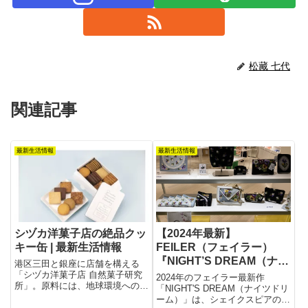
松藏 七代
関連記事
最新生活情報
最新生活情報
シヅカ洋菓子店の絶品クッ
【2024年最新】
キー缶 | 最新生活情報
FEILER（フェイラー）
『NIGHT’S DREAM（ナイ
港区三田と銀座に店舗を構える
ツドリーム）』新作！敬老
「シヅカ洋菓子店 自然菓子研究
2024年のフェイラー最新作
所」。原料には、地球環境への負
の日に贈る華やかなギフト
「NIGHT'S DREAM（ナイツドリ
荷が小さいサステナブルな栽培方
ーム）」は、シェイクスピアの名
特集
法で収穫されたものを極力使用