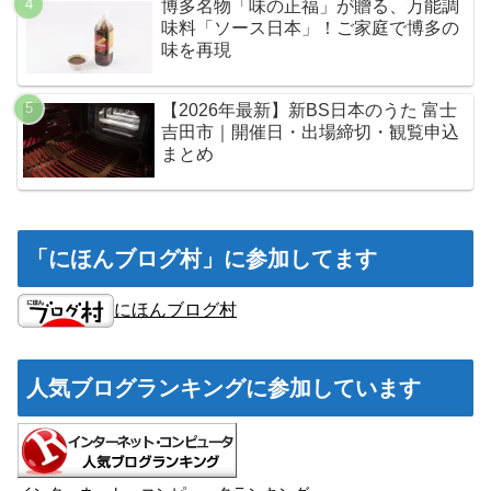
博多名物「味の正福」が贈る、万能調
味料「ソース日本」！ご家庭で博多の
味を再現
【2026年最新】新BS日本のうた 富士
吉田市｜開催日・出場締切・観覧申込
まとめ
「にほんブログ村」に参加してます
にほんブログ村
人気ブログランキングに参加しています