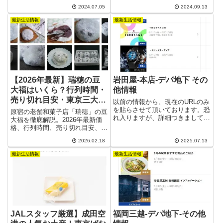
作『真夏の夜の夢』にインスパイ
し、シンプルな工程で洋菓子を作
2024.07.05
2024.09.13
アされたシリーズです。夢に舞う
っています。お土産としておすす
花々や妖精たちの幻想的なデザイ
最新生活情報
最新生活情報
めの品は「No.1 Shizuka
ンが特徴で、恋の物語を思わせる
Bisucuit」。
ロマンチックな雰囲気を持ってい
ます。華やかな色彩とリズミカル
なモチーフが、どんなシーンでも
映えること間違いなしです。
【2026年最新】瑞穂の豆
岩田屋-本店-デパ地下 その
大福はいくら？行列時間・
他情報
売り切れ目安・東京三大豆
以前の情報から、現在のURLのみ
大福の実力を徹底解説
を貼らさせて頂いております。恐
原宿の老舗和菓子店「瑞穂」の豆
れ入りますが、詳細つきましては
大福を徹底解説。2026年最新価
CALENDAR イベントカレンダ
格、行列時間、売り切れ目安、季
ー及び以下をクリックしてご確認
節商品、東京三大豆大福としての
ください。 2025年7月13日
2026.02.18
2025.07.13
評価まで網羅。松島屋・群林堂・
岡埜榮泉との違いも紹介します。
最新生活情報
最新生活情報
JALスタッフ厳選】成田空
福岡三越-デパ地下-その他