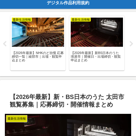
デジタル作品利用規約
最新生活情報
最新生活情報
最
口コ
【2026年最新】NHKのど自慢 応募
【2026年最新】新BS日本のうた
【2
お店
締切一覧｜綾部市｜出場・観覧申
境港市｜開催日・出場締切・観覧
富
込まとめ
申込まとめ
観
【2026年最新】新・BS日本のうた 太田市
観覧募集｜応募締切・開催情報まとめ
最新生活情報