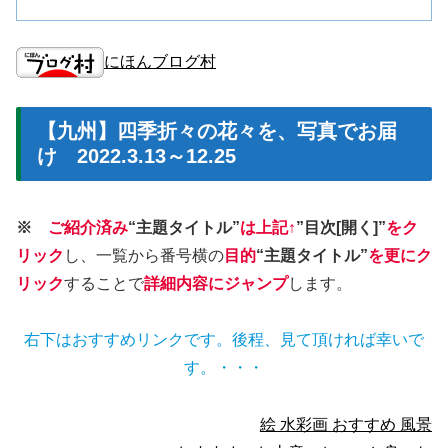
にほんブログ村
【九州】四季折々の花々を、写真でお届
け 2022.3.13～12.25
※
ご紹介済み
“主題タイトル”
は上記↑
”目次[開く]”
をク
リック
し、一覧から番号横の
目的
“主題タイトル”
を更にク
リック
することで
詳細内容にジャンプ
します。
右下はおすすめリンクです。後程、見て頂ければ幸いで
す。・・・
絵 水彩画 おすすめ 風景