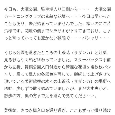
今日も、大濠公園、駐車場入り口側から・・・ 大濠公園
ガーデニングクラブの素敵な花壇へ・・・今日は早かった
こともあり、未だ始まっていませんでした。寒いのにご苦
労様です。花壇の側までシラサギが下りてきており、ちょ
っと寄っていっても驚かない状態で・・・パシャリ・・・
くじら公園を過ぎたところの山茶花（サザンカ）と紅葉、
見る影もなく殆ど終わっていました。スターバックス手前
から左折、舞鶴公園入口付近から綺麗な花壇を複数枚パシ
ャリ、戻って遠方の冬景色を写して、継続して上げさせて
頂いている美術館横の木々の山茶花（サザンカ）の場所へ
移動、少しずつ散り始めていましたが、まだ大丈夫かと、
散歩の方、奥の方まで足を運んで見てくださ～い。
美術館、さつき橋入口を通り過ぎ、ここもずっと撮り続け