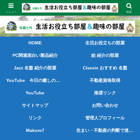
長く続けてきた経験と実績をもとに、喜ばれ、お役に立てる情報を発信しま
す。
メニュー
検索
HOME
生活お役立ちの部屋
PC関連面白い製品紹介
絵 紹介の部屋
Jazz 名盤 紹介の部屋
Classic おすすめ 名盤
YouTube 今日の癒しの動画
不動産資格取得
YouTube
推奨リンク
サイトマップ
お問い合わせ
リンク
管理人プロフィール
Makuro7
住まい・不動産の判断で迷っている方へ ― 売られずに、考えを整理したい方のために ―