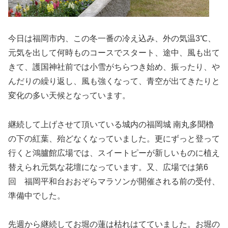
今日は福岡市内、この冬一番の冷え込み、外の気温3℃、
元気を出して何時ものコースでスタート、途中、風も出て
きて、護国神社前では小雪がちらつき始め、振ったり、や
んだりの繰り返し、風も強くなって、青空が出てきたりと
変化の多い天候となっています。
継続して上げさせて頂いている城内の福岡城 南丸多聞櫓
の下の紅葉、殆どなくなっていました。更にずっと登って
行くと鴻臚館広場では、スイートピーが新しいものに植え
替えられ元気な花壇になっています。又、広場では第6
回 福岡平和台おおぞらマラソンが開催される前の受付、
準備中でした。
先週から継続してお堀の蓮は枯れはてていました。お堀の