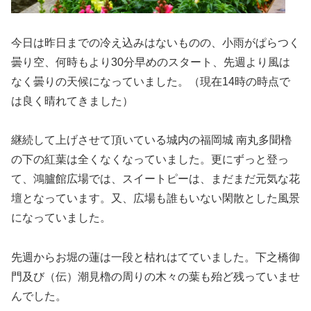
今日は昨日までの冷え込みはないものの、小雨がぱらつく
曇り空、何時もより30分早めのスタート、先週より風は
なく曇りの天候になっていました。（現在14時の時点で
は良く晴れてきました）
継続して上げさせて頂いている城内の福岡城 南丸多聞櫓
の下の紅葉は全くなくなっていました。更にずっと登っ
て、鴻臚館広場では、スイートピーは、まだまだ元気な花
壇となっています。又、広場も誰もいない閑散とした風景
になっていました。
先週からお堀の蓮は一段と枯れはてていました。下之橋御
門及び（伝）潮見櫓の周りの木々の葉も殆ど残っていませ
んでした。