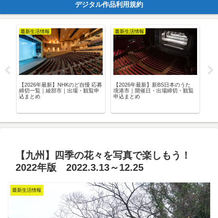
デジタル作品利用規約
最新生活情報
最新生活情報
最
口コ
【2026年最新】NHKのど自慢 応募
【2026年最新】新BS日本のうた
【2
お店
締切一覧｜綾部市｜出場・観覧申
境港市｜開催日・出場締切・観覧
富
込まとめ
申込まとめ
観
【九州】四季の花々を写真で楽しもう！
2022年版 2022.3.13～12.25
最新生活情報