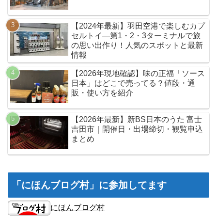
【2024年最新】羽田空港で楽しむカプ
セルトイ—第1・2・3ターミナルで旅
の思い出作り！人気のスポットと最新
情報
【2026年現地確認】味の正福「ソース
日本」はどこで売ってる？値段・通
販・使い方を紹介
【2026年最新】新BS日本のうた 富士
吉田市｜開催日・出場締切・観覧申込
まとめ
「にほんブログ村」に参加してます
にほんブログ村