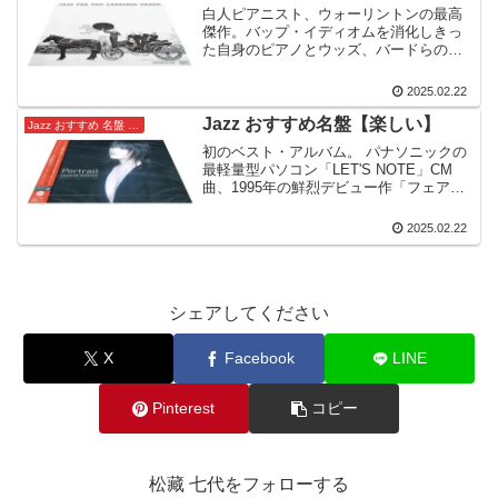
白人ピアニスト、ウォーリントンの最高
傑作。バップ・イディオムを消化しきっ
た自身のピアノとウッズ、バードらのフ
レッシュなサイドメンたちの力演もあ
り、『スイングジャーナル』誌のゴール
2025.02.22
ド・ディスク（Web文言流用） 但しモ
ノラル録音になります。
Jazz おすすめ名盤【楽しい】
Jazz おすすめ 名盤 楽しい方 向け
初のベスト・アルバム。 パナソニックの
最軽量型パソコン「LET'S NOTE」CM
曲、1995年の鮮烈デビュー作「フェアリ
ー・テイル」から「フォトグラフ」、
「ランデヴー」、「ユー・アーソー・ビ
2025.02.22
ューティフル」、「テンダネス～マイ・
バラード」そして2002年9月の「シエス
タ」まで。彼女の魅力を一枚に凝縮した
待望の作品
シェアしてください
X
Facebook
LINE
Pinterest
コピー
松藏 七代をフォローする