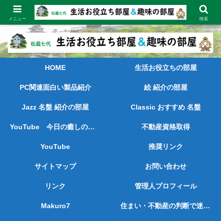
長く続けてきた経験と実績をもとに、喜ばれ、お役に立てる情報を発信しま
す。
メニュー
検索
HOME
生活お役立ちの部屋
PC関連面白い製品紹介
絵 紹介の部屋
Jazz 名盤 紹介の部屋
Classic おすすめ 名盤
YouTube 今日の癒しの動画
不動産資格取得
YouTube
推奨リンク
サイトマップ
お問い合わせ
リンク
管理人プロフィール
Makuro7
住まい・不動産の判断で迷っている方へ ― 売られずに、考えを整理したい方のために ―