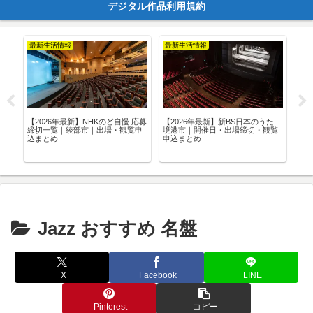
デジタル作品利用規約
最新生活情報
最新生活情報
最
【2026年最新】NHKのど自慢 応募
【2026年最新】新BS日本のうた
【2
品
締切一覧｜綾部市｜出場・観覧申
境港市｜開催日・出場締切・観覧
富
込まとめ
申込まとめ
観
Jazz おすすめ 名盤
X
Facebook
LINE
Pinterest
コピー