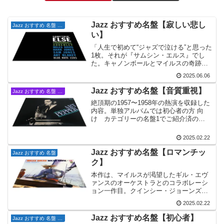
Jazz おすすめ名盤【寂しい悲し
Jazz おすすめ 名盤 寂しい悲しい方 向け
い】
「人生で初めて“ジャズで泣ける”と思った
1枚。それが『サムシン・エルス』でし
た。キャノンボールとマイルスの奇跡的
な共演は、まるで小さなドラマを聴くよ
2025.06.06
うです。この1枚が、僕の“ジャズ人生”の
扉を開きました。
Jazz おすすめ名盤【音質重視】
Jazz おすすめ 名盤 音質重視な方 向け
絶頂期の1957〜1958年の熱演を収録した
内容。単独アルバムでは初心者の方 向
け カテゴリーの名盤1でご紹介済の
（1957年1月19日 ロサンゼルスにて録
音）アート・ペッパー・ミーツ・ザ・リ
2025.02.22
ズム・セクションも含めて是非聴いて頂
きたいアルバムです。
Jazz おすすめ名盤【ロマンチッ
Jazz おすすめ 名盤
ク】
本作は、マイルスが渇望したギル・エヴ
ァンスのオーケストラとのコラボレーシ
ョン一作目。クインシー・ジョーンズが
無人島に持って行くトップ3枚はこのマイ
2025.02.22
ルスとギルのコラボレーション作品だと
語る、不朽のコラボレーション作品。
Jazz おすすめ名盤【初心者】
Jazz おすすめ 名盤 初心者の方 向け