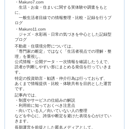
・Makuro7.com
生活・お金・住まいに関する実体験や調査をもと
に、
一般生活者目線での情報整理・比較・記録を行うブ
ログ
・Makuro11.com
ジャズ・水彩画・日常の気づきを中心とした記録型
ブログ
不動産・住環境分野については、
「専門家の断定」ではなく「生活者視点での理解・整
理」を重視し、
公式情報・公開データ・一次情報を確認したうえで、
読者が判断しやすい形にまとめる発信を行っていきま
す。
特定の投資助言・勧誘・仲介行為は行っておらず、
あくまで情報提供・比較・体験共有を目的とした運営
です。
記事内では、
・制度やサービスの仕組みの解説
・利用前に知っておくべき注意点
・向いている人／向いていない人の整理
などを中心に、誇張や断定を避けた表現を心がけてい
きます。
長期運営を前提とした匿名メディアとして、