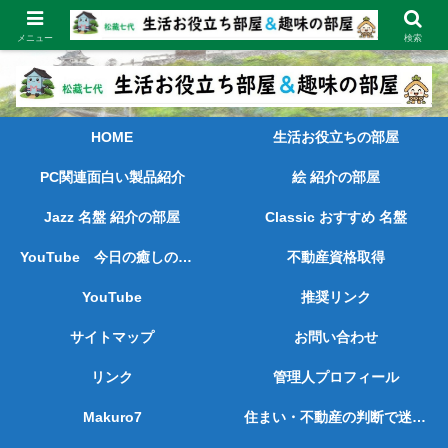
長く続けてきた経験と実績をもとに、喜ばれ、お役に立てる情報を発信しま
す。
メニュー
検索
HOME
生活お役立ちの部屋
PC関連面白い製品紹介
絵 紹介の部屋
Jazz 名盤 紹介の部屋
Classic おすすめ 名盤
YouTube 今日の癒しの動画
不動産資格取得
YouTube
推奨リンク
サイトマップ
お問い合わせ
リンク
管理人プロフィール
Makuro7
住まい・不動産の判断で迷っている方へ ― 売られずに、考えを整理したい方のために ―