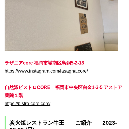
ラザニアcore 福岡市城南区鳥飼5-2-18
https://www.instagram.com/lasagna.core/
自然派ビストロCORE 福岡市中央区白金1-3-5 アストア
薬院１階
https://bistro-core.com/
炭火焼レストラン牛王 ご紹介 2023-