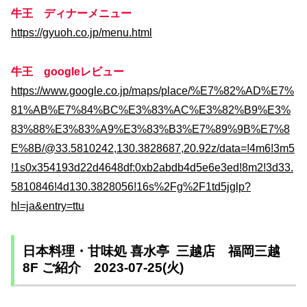
牛王 ディナーメニュー
https://gyuoh.co.jp/menu.html
牛王 googleレビュー
https://www.google.co.jp/maps/place/%E7%82%AD%E7%
81%AB%E7%84%BC%E3%83%AC%E3%82%B9%E3%
83%88%E3%83%A9%E3%83%B3%E7%89%9B%E7%8
E%8B/@33.5810242,130.3828687,20.92z/data=!4m6!3m5
!1s0x354193d22d4648df:0xb2abdb4d5e6e3ed!8m2!3d33.
5810846!4d130.3828056!16s%2Fg%2F1td5jglp?
hl=ja&entry=ttu
日本料理・甘味処 喜水亭 三越店 福岡三越
8F ご紹介 2023-07-25(火)