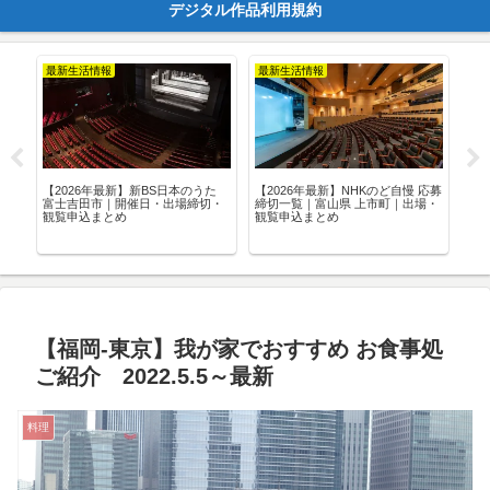
デジタル作品利用規約
最新生活情報
最新生活情報
最
た
【2026年最新】新BS日本のうた
【2026年最新】NHKのど自慢 応募
【2
覧
富士吉田市｜開催日・出場締切・
締切一覧｜富山県 上市町｜出場・
締
観覧申込まとめ
観覧申込まとめ
込
【福岡-東京】我が家でおすすめ お食事処
ご紹介 2022.5.5～最新
料理