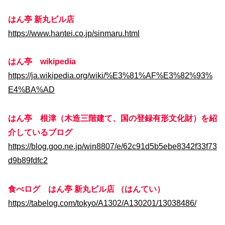
はん亭 新丸ビル店
https://www.hantei.co.jp/sinmaru.html
はん亭 wikipedia
https://ja.wikipedia.org/wiki/%E3%81%AF%E3%82%93%
E4%BA%AD
はん亭 根津（木造三階建て、国の登録有形文化財）を紹
介しているブログ
https://blog.goo.ne.jp/win8807/e/62c91d5b5ebe8342f33f73
d9b89fdfc2
食べログ はん亭 新丸ビル店 （はんてい）
https://tabelog.com/tokyo/A1302/A130201/13038486/