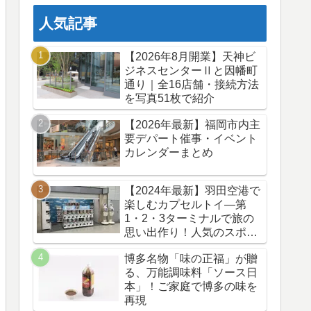
人気記事
【2026年8月開業】天神ビ
ジネスセンターⅡと因幡町
通り｜全16店舗・接続方法
を写真51枚で紹介
【2026年最新】福岡市内主
要デパート催事・イベント
カレンダーまとめ
【2024年最新】羽田空港で
楽しむカプセルトイ—第
1・2・3ターミナルで旅の
思い出作り！人気のスポッ
トと最新情報
博多名物「味の正福」が贈
る、万能調味料「ソース日
本」！ご家庭で博多の味を
再現