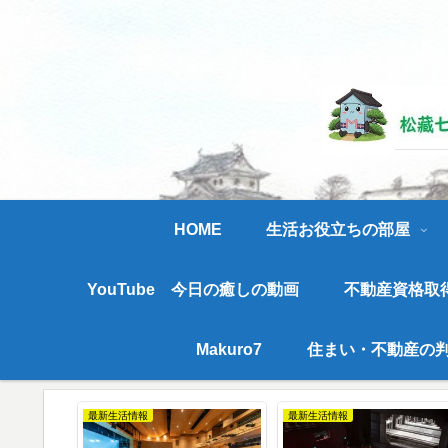
長く
HOME
生活お役立ちの部屋
YouTube 今日の癒しの動画
不動産資格取
Makuro7
住まい・不動産の判
最新生活情報
最新生活情報