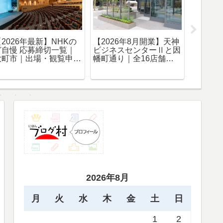
【2026年最新】NHKの
【2026年8月開業】天神
【202
ど自慢 応募締切一覧｜
ビジネスセンターⅡと因
本のうた 魚沼市｜
大町市｜出場・観覧申込
幡町通り｜全16店舗・
日・出
まとめ
接続方法を写真51枚で
まとめ
紹介
2026年8月
月
火
水
木
金
土
日
1
2