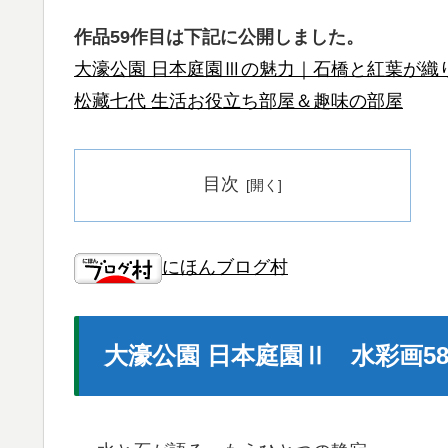
作品59作目は下記に公開しました。
大濠公園 日本庭園Ⅲの魅力｜石橋と紅葉が織り
松藏七代 生活お役立ち部屋＆趣味の部屋
目次
にほんブログ村
大濠公園 日本庭園Ⅱ 水彩画5