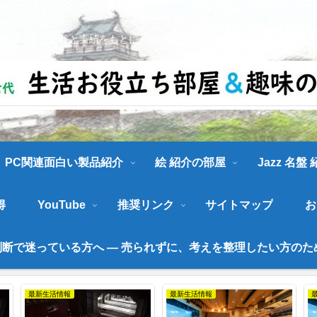
続けてきた経験と実績をもとに、喜ばれ、お役に立てる情報を発信しま
PC関連面白い製品紹介
絵 紹介の部屋
Jazz 名盤
得
YouTube
推奨リンク
サイトマップ
お
断で迷っている方へ ― 売られずに、考えを整理したい方のた
最新生活情報
最新生活情報