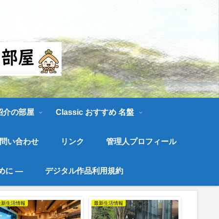
す。
 紹介の部屋
Classic おすすめ 名盤
問い合わせ
リンク
管理人プロフィール
めに ―
デジタル作品利用規約
最新生活情報
最新生活情報
最新イベン