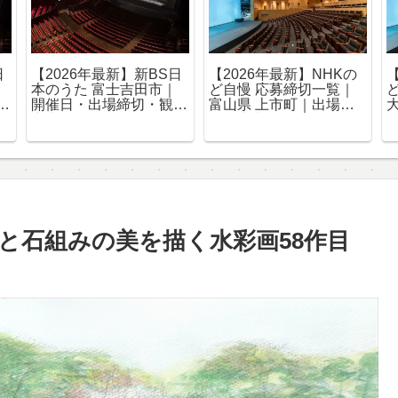
日
【2026年最新】新BS日
【2026年最新】NHKの
本のうた 富士吉田市｜
ど自慢 応募締切一覧｜
込
開催日・出場締切・観覧
富山県 上市町｜出場・
申込まとめ
観覧申込まとめ
と石組みの美を描く水彩画58作目