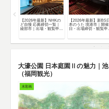
メ店｜
【2026年最新】NHKの
【2026年最新】新BS
20件以上
ど自慢 応募締切一覧｜
本のうた 境港市｜開催
上のお店
綾部市｜出場・観覧申込
日・出場締切・観覧申
版】
まとめ
まとめ
大濠公園 日本庭園Ⅱの魅力｜池
（福岡観光）
水彩画