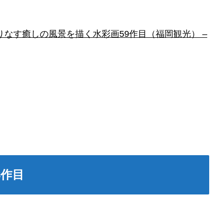
なす癒しの風景を描く水彩画59作目（福岡観光） –
8作目