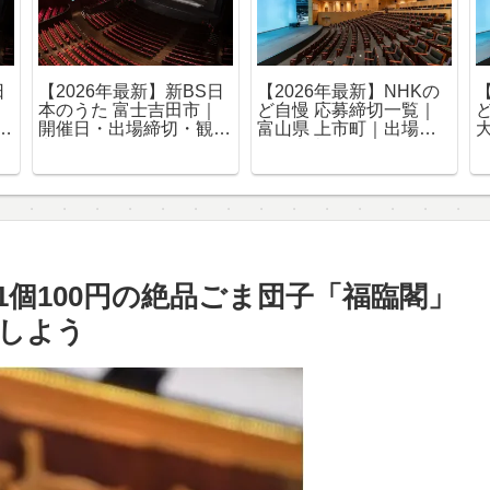
の
【2026年最新】NHKの
【2026年最新】新BS日
ど自慢 応募締切一覧｜
本のうた 北九州市｜開
込
南相馬市｜出場・観覧申
催日・出場締切・観覧申
込まとめ
込まとめ
個100円の絶品ごま団子「福臨閣」
しよう