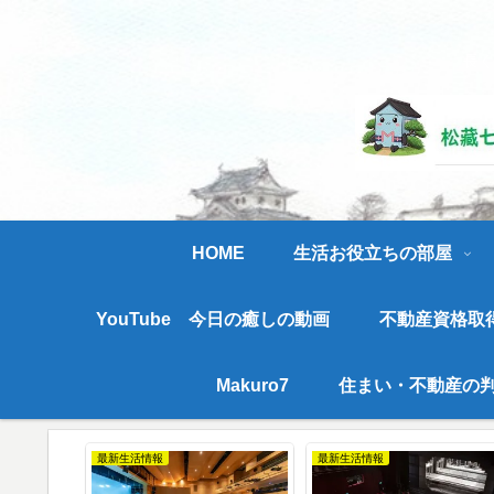
長く
HOME
生活お役立ちの部屋
YouTube 今日の癒しの動画
不動産資格取
Makuro7
住まい・不動産の判
最新イベント情報
最新イベント情報