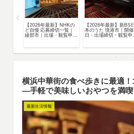
開業】天神
【2026年最新】新BS日
【2026年最新】NHK
ーⅡと因
本のうた 魚沼市｜開催
ど自慢 応募締切一覧｜
6店舗・
日・出場締切・観覧申込
国東市｜出場・観覧申
51枚で
まとめ
まとめ
横浜中華街の食べ歩きに最適！1
—手軽で美味しいおやつを満喫
最新生活情報