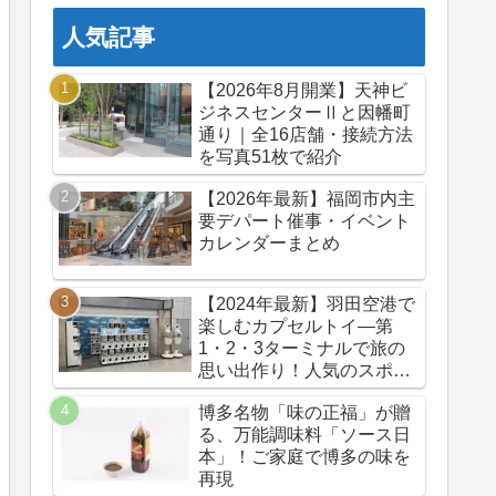
人気記事
【2026年8月開業】天神ビ
ジネスセンターⅡと因幡町
通り｜全16店舗・接続方法
を写真51枚で紹介
【2026年最新】福岡市内主
要デパート催事・イベント
カレンダーまとめ
【2024年最新】羽田空港で
楽しむカプセルトイ—第
1・2・3ターミナルで旅の
思い出作り！人気のスポッ
トと最新情報
博多名物「味の正福」が贈
る、万能調味料「ソース日
本」！ご家庭で博多の味を
再現