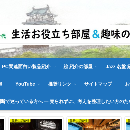
続けてきた経験と実績をもとに、喜ばれ、お役に立てる情報を発信しま
PC関連面白い製品紹介
絵 紹介の部屋
Jazz 名盤
得
YouTube
推奨リンク
サイトマップ
お
断で迷っている方へ ― 売られずに、考えを整理したい方のた
最新イベント情報
最新イベント情報