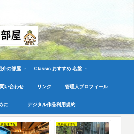
す。
 紹介の部屋
Classic おすすめ 名盤
問い合わせ
リンク
管理人プロフィール
めに ―
デジタル作品利用規約
水彩画
最新イベント情報
最新イベン