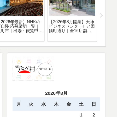
【2026年版】【水彩画
【2026年最新】NHKの
【202
72作目】福岡・舞鶴公
ど自慢 応募締切一覧｜
日本のう
園 散歩道からの風景｜
戸田市｜出場・観覧申込
覧募集
NHK福岡放送センター
まとめ
情報ま
を望む木陰の春景色
2026年8月
月
火
水
木
金
土
日
1
2