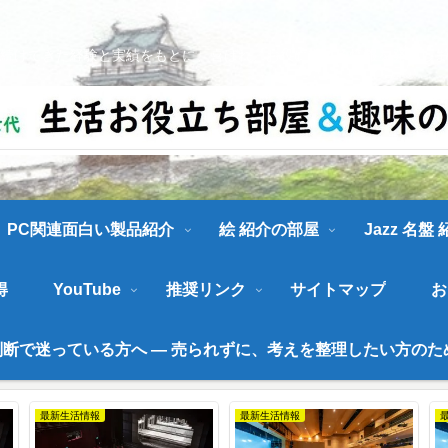
続けてきた経験と実績をもとに、喜ばれ、お役に立てる情報を発信しま
PC関連面白い製品紹介
絵 紹介の部屋
Jazz 名盤
得
YouTube
推奨リンク
サイトマップ
お
断で迷っている方へ ― 売られずに、考えを整理したい方のた
最新イベント情報
最新イベント情報