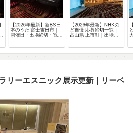
】NHKの
【2026年最新】NHKの
【2026年最新】新BS
切一覧｜
ど自慢 応募締切一覧｜
本のうた 北九州市｜開
・観覧申込
南相馬市｜出場・観覧申
催日・出場締切・観
込まとめ
込まとめ
ラリーエスニック展示更新｜リーベ