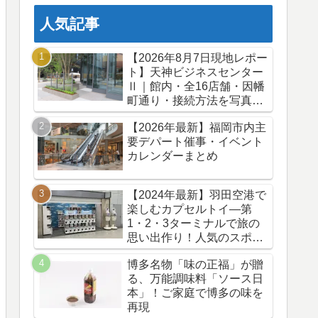
人気記事
【2026年8月7日現地レポー
ト】天神ビジネスセンター
Ⅱ｜館内・全16店舗・因幡
町通り・接続方法を写真73
枚で紹介
【2026年最新】福岡市内主
要デパート催事・イベント
カレンダーまとめ
【2024年最新】羽田空港で
楽しむカプセルトイ—第
1・2・3ターミナルで旅の
思い出作り！人気のスポッ
トと最新情報
博多名物「味の正福」が贈
る、万能調味料「ソース日
本」！ご家庭で博多の味を
再現