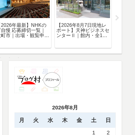
日
【2026年版】【水彩画
【2026年最新】NHKの
72作目】福岡・舞鶴公
ど自慢 応募締切一覧｜
覧申
園 散歩道からの風景｜
戸田市｜出場・観覧申込
NHK福岡放送センター
まとめ
を望む木陰の春景色
2026年8月
月
火
水
木
金
土
日
1
2