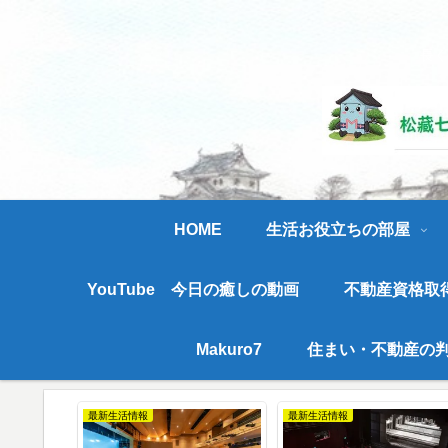
長く
HOME
生活お役立ちの部屋
YouTube 今日の癒しの動画
不動産資格取
Makuro7
住まい・不動産の判
報
最新イベント情報
最新イベント情報