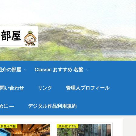
す。
 紹介の部屋
Classic おすすめ 名盤
問い合わせ
リンク
管理人プロフィール
めに ―
デジタル作品利用規約
水彩画
最新イベント情報