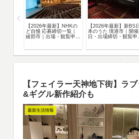
6年8月7日現地レ
【2026年最新】新BS日
【2026年最新
】天神ビジネスセ
本のうた 魚沼市｜開催
ど自慢 応募締
｜館内・全16
日・出場締切・観覧申込
国東市｜出場
因幡町通り・接続
まとめ
まとめ
真73枚で紹介
【フェイラー天神地下街】ラブ
&ギグル新作紹介も
最新生活情報