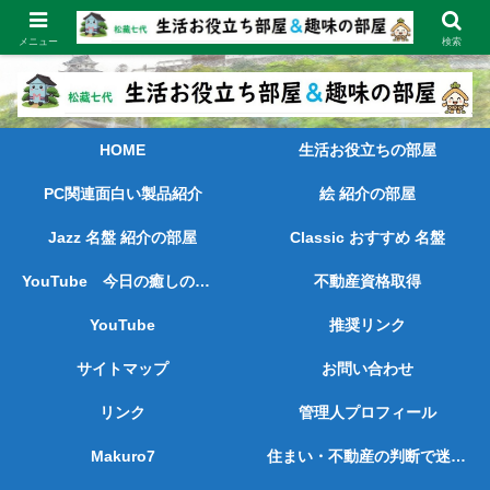
長く続けてきた経験と実績をもとに、喜ばれ、お役に立てる情報を発信しま
す。
メニュー
検索
HOME
生活お役立ちの部屋
PC関連面白い製品紹介
絵 紹介の部屋
Jazz 名盤 紹介の部屋
Classic おすすめ 名盤
YouTube 今日の癒しの動画
不動産資格取得
YouTube
推奨リンク
サイトマップ
お問い合わせ
リンク
管理人プロフィール
Makuro7
住まい・不動産の判断で迷っている方へ ― 売られずに、考えを整理したい方のために ―