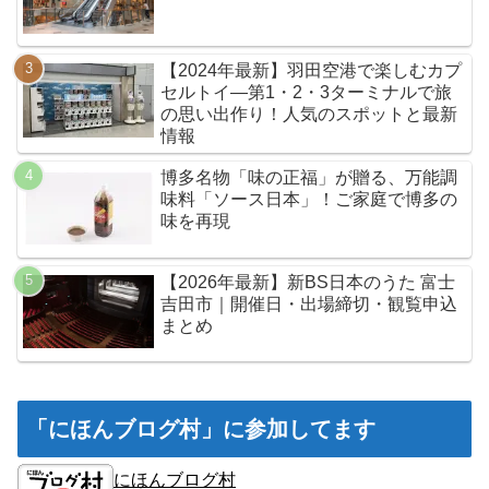
【2024年最新】羽田空港で楽しむカプ
セルトイ—第1・2・3ターミナルで旅
の思い出作り！人気のスポットと最新
情報
博多名物「味の正福」が贈る、万能調
味料「ソース日本」！ご家庭で博多の
味を再現
【2026年最新】新BS日本のうた 富士
吉田市｜開催日・出場締切・観覧申込
まとめ
「にほんブログ村」に参加してます
にほんブログ村