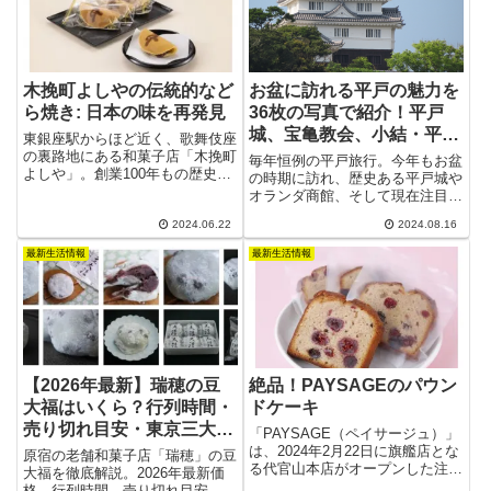
木挽町よしやの伝統的など
お盆に訪れる平戸の魅力を
ら焼き: 日本の味を再発見
36枚の写真で紹介！平戸
城、宝亀教会、小結・平戸
東銀座駅からほど近く、歌舞伎座
海の故郷から最新の根獅子
の裏路地にある和菓子店「木挽町
毎年恒例の平戸旅行。今年もお盆
よしや」。創業100年もの歴史が
海水浴場情報まで
の時期に訪れ、歴史ある平戸城や
あり、代々受け継がれている味と
オランダ商館、そして現在注目の
技術で多くのファンを持つ老舗店
小結・平戸海の故郷である紐差町
です。中でも人気の品は、半月型
2024.06.22
2024.08.16
など、平戸の魅力を存分に堪能し
が愛らしい「どら焼き」。
てきました。最新の根獅子海水浴
最新生活情報
最新生活情報
場の様子も含め、36枚の写真と
共にご紹介します。過去にアップ
したブログ情報も参考にしなが
ら、平戸の歴史と風景に触れてみ
てください。
【2026年最新】瑞穂の豆
絶品！PAYSAGEのパウン
大福はいくら？行列時間・
ドケーキ
売り切れ目安・東京三大豆
「PAYSAGE（ペイサージュ）」
大福の実力を徹底解説
は、2024年2月22日に旗艦店とな
原宿の老舗和菓子店「瑞穂」の豆
る代官山本店がオープンした注目
大福を徹底解説。2026年最新価
の新パティスリーです。サブレな
格、行列時間、売り切れ目安、季