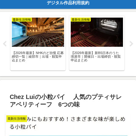
デジタル作品利用規約
最新生活情報
最新生活情報
最
口コ
【2026年最新】NHKのど自慢 応募
【2026年最新】新BS日本のうた
【2
お店
締切一覧｜綾部市｜出場・観覧申
境港市｜開催日・出場締切・観覧
富
込まとめ
申込まとめ
観
Chez Luiの小粒パイ 人気のプティサレ
アペリティーフ 6つの味
最新生活情報