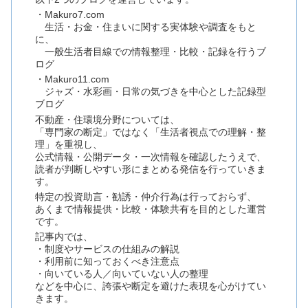
・Makuro7.com
生活・お金・住まいに関する実体験や調査をもと
に、
一般生活者目線での情報整理・比較・記録を行うブ
ログ
・Makuro11.com
ジャズ・水彩画・日常の気づきを中心とした記録型
ブログ
不動産・住環境分野については、
「専門家の断定」ではなく「生活者視点での理解・整
理」を重視し、
公式情報・公開データ・一次情報を確認したうえで、
読者が判断しやすい形にまとめる発信を行っていきま
す。
特定の投資助言・勧誘・仲介行為は行っておらず、
あくまで情報提供・比較・体験共有を目的とした運営
です。
記事内では、
・制度やサービスの仕組みの解説
・利用前に知っておくべき注意点
・向いている人／向いていない人の整理
などを中心に、誇張や断定を避けた表現を心がけてい
きます。