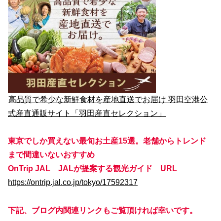
高品質で希少な新鮮食材を産地直送でお届け 羽田空港公
式産直通販サイト「羽田産直セレクション」
東京でしか買えない最旬お土産15選。老舗からトレンド
まで間違いないおすすめ
OnTrip JAL JALが提案する観光ガイド URL
https://ontrip.jal.co.jp/tokyo/17592317
下記、ブログ内関連リンクもご覧頂ければ幸いです。