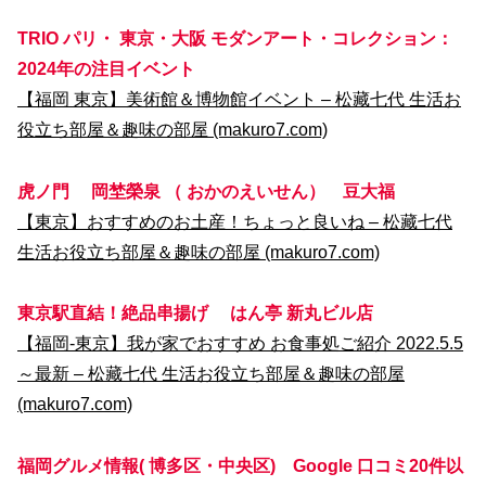
TRIO パリ・ 東京・大阪 モダンアート・コレクション：
2024年の注目イベント
【福岡 東京】美術館＆博物館イベント – 松藏七代 生活お
役立ち部屋＆趣味の部屋 (makuro7.com)
虎ノ門 岡埜榮泉 （ おかのえいせん） 豆大福
【東京】おすすめのお土産！ちょっと良いね – 松藏七代
生活お役立ち部屋＆趣味の部屋 (makuro7.com)
東京駅直結！絶品串揚げ はん亭 新丸ビル店
【福岡-東京】我が家でおすすめ お食事処ご紹介 2022.5.5
～最新 – 松藏七代 生活お役立ち部屋＆趣味の部屋
(makuro7.com)
福岡グルメ情報( 博多区・中央区) Google 口コミ20件以