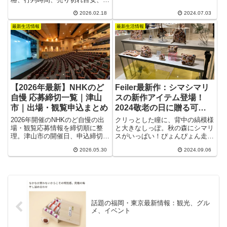
ど、焼き菓子を中心に独創的なス
節商品、東京三大豆大福としての
イーツを展開している同店でおす
2026.02.18
2024.07.03
評価まで網羅。松島屋・群林堂・
すめなのが、「ケークベリークラ
岡埜榮泉との違いも紹介します。
最新生活情報
最新生活情報
ンベリー」。アーモンドパウダー
入りで、しっとりとしたきめ細か
い生地が魅力のパウンドケーキで
す。
【2026年最新】NHKのど
Feiler最新作：シマシマリ
自慢 応募締切一覧｜津山
スの新作アイテム登場！
市｜出場・観覧申込まとめ
2024敬老の日に贈る可愛
いギフト特集
2026年開催のNHKのど自慢の出
クリっとした瞳に、背中の縞模様
場・観覧応募情報を締切順に整
と大きなしっぽ。秋の森にシマリ
理。津山市の開催日、申込締切、
スがいっぱい！ぴょんぴょん走っ
応募方法を最新情報でまとめてい
たり、木の実を頬張ったり、丸ま
2026.05.30
2024.09.06
ます。
ったり。どんぐりは大好きなあの
子へのプレゼント。愛くるしい姿
から目が離せません。
話題の福岡・東京最新情報：観光、グル
メ、イベント